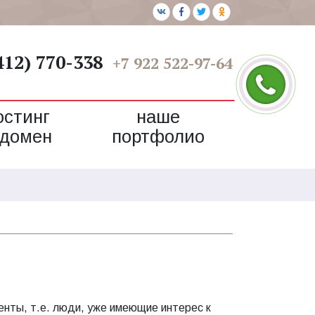
412) 770-338
+7 922 522-97-64
остинг
наше
 домен
портфолио
енты, т.е. люди, уже имеющие интерес к