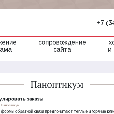
+7 (3
жение
сопровождение
х
лама
сайта
и
Паноптикум
мулировать заказы
Паноптикум
де формы обратной связи предпочитают тёплые и горячие кли