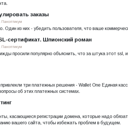
нта.
мулировать заказы
а
Паноптикум
го. Один из них - убедить пользователя, что ваше коммерче
SSL-сертификат. Шпионский роман
а
Паноптикум
жды просили популярно объяснить, что за штука этот ssl, и
привлекли три платежных решения - Wallet One Единая касс
вопросы об этих платежных системах.
тинг
ты, касающиеся регистрации домена, которые надо обязате
анию вашего сайта, чтобы избежать проблем в будущем.