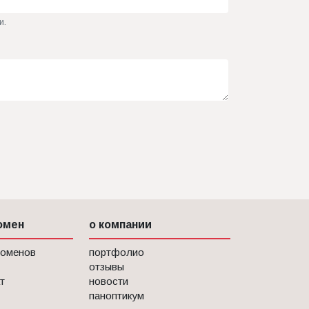
и.
омен
о компании
доменов
портфолио
отзывы
т
новости
паноптикум