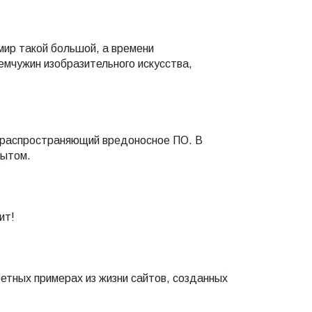
мир такой большой, а времени
емчужин изобразительного искусства,
ак распространяющий вредоносное ПО. В
пытом.
ит!
ретных примерах из жизни сайтов, созданных