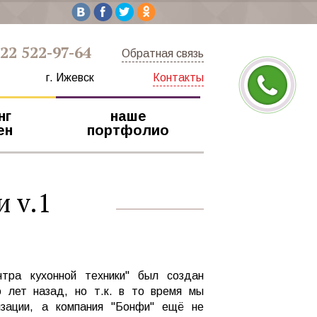
922 522-97-64
Обратная связь
г. Ижевск
Контакты
нг
наше
ен
портфолио
и v.1
нтра кухонной техники" был создан
о лет назад, но т.к. в то время мы
изации, а компания "Бонфи" ещё не